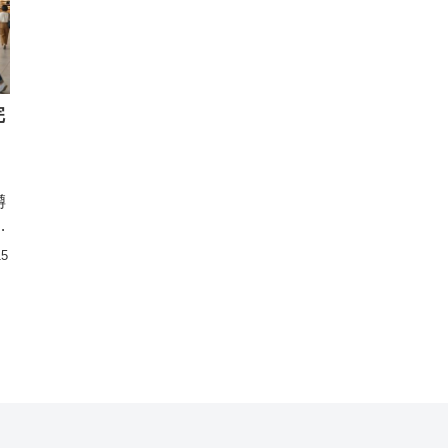
完
噂
の
15
は