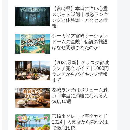
【宮崎県】本当に怖い心霊
スポット12選｜最恐ランキ
ングと体験談・アクセス情
報
シーガイア宮崎オーシャン
ドームの全貌｜伝説の施設
はなぜ閉鎖されたのか
【2024最新】テラスタ都城
ランチ完全ガイド｜1000円
ランチからバイキング情報
まで
都城ランチはボリューム満
点！本当に満腹になれる人
気店10選
宮崎市クレープ完全ガイド
2024｜人気店から隠れ家ま
で徹底比較