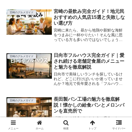
朝食を済ませたい、ビジネスで早朝に到
着したから朝ごはんを食べたい、そんな
風に思ったことはありませんか？この記
宮崎の昼飲み完全ガイド！地元民
宮崎のグルメガイド
事では、宮崎市内で早朝...
おすすめの人気店15選と失敗しな
い選び方
宮崎に来たら、昼から地鶏や新鮮な海鮮
をつまみに一杯やりたい！そんな風に思
っている方も多いのではないでしょう
か？でも、「昼飲みできる店ってど
こ？」「観光客でも入りやすいお店
は？」「コスパ良く楽しめる店が知りた
日向市フルハウス完全ガイド｜愛
宮崎のグルメガイド
い！」など、初めての土地での昼飲み...
され続ける老舗定食屋のメニュー
と魅力を徹底解説
日向市で美味しいランチを探しているけ
れど、どこに行けばいいか迷っていませ
んか？地元で長年愛される「フルハウ
ス」は、ボリューム満点の定食メニュー
が豊富で、価格もリーズナブル。でも、
初めて行く方は「場所はどこ？」「どの
長田製パン工場の魅力を徹底解
宮崎のグルメガイド
メニューがおすすめ？」「駐...
説！懐かしの給食パンとメロンパ
ンを直売所で
「懐かしの給食パンをもう一度食べた
い」「地元で人気のパン屋さんってどこ
だろう」そんな思いを抱いている方はい
メニュー
ホーム
検索
トップ
サイドバー