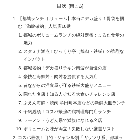
目次
【都城ランチ ボリューム】本当にデカ盛り！胃袋を掴
む「満腹確約」人気店10選
都城のボリュームランチの絶対定番：まるた食堂の
魅力
スタミナ満点！びっくり亭（焼肉・鉄板）の強烈な
インパクト
都城名物！デカ盛りチキン南蛮が自慢の店
豪快な海鮮丼・肉丼を提供する人気店
昔ながらの洋食屋が守る鉄板大盛りメニュー
隠れた名店！知る人ぞ知る大食いチャレンジ店
ぶえん海鮮・焼肉 牟田町本店などの新鮮大皿ランチ
予約必須！コスパ最強の鶏料理専門店ランチ
ラーメン・うどん系で満腹になれる名店
ボリュームと味が両立！失敗しない厳選リスト
コスパ最強！目的・ジャンル別「ガッツリ系」都城ラ