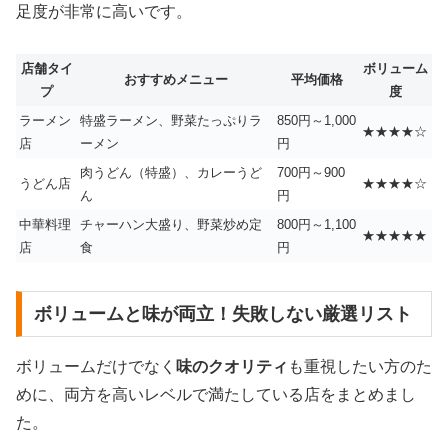
足度が非常に高いです。
店舗タイ
ボリューム
おすすめメニュー
平均価格
プ
度
ラーメン
特盛ラーメン、野菜たっぷりラ
850円～1,000
★★★★☆
店
ーメン
円
肉うどん（特盛）、カレーうど
700円～900
うどん店
★★★★☆
ん
円
中華料理
チャーハン大盛り、野菜炒め定
800円～1,100
★★★★★
店
食
円
ボリュームと味が両立！失敗しない厳選リスト
ボリュームだけでなく
味のクオリティ
も重視したい方のた
めに、両方を高いレベルで満たしている店をまとめまし
た。