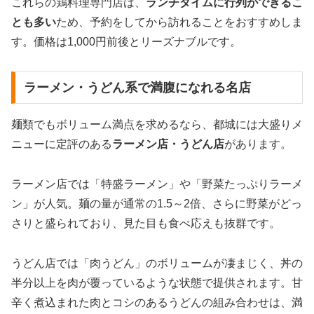
これらの鶏料理専門店は、
ランチタイムに行列ができるこ
とも多い
ため、予約をしてから訪れることをおすすめしま
す。価格は1,000円前後とリーズナブルです。
ラーメン・うどん系で満腹になれる名店
麺類でもボリューム満点を求めるなら、都城には大盛りメ
ニューに定評のある
ラーメン店・うどん店
があります。
ラーメン店では「特盛ラーメン」や「野菜たっぷりラーメ
ン」が人気。麺の量が通常の1.5～2倍、さらに野菜がどっ
さりと盛られており、見た目も食べ応えも抜群です。
うどん店では「肉うどん」のボリュームが凄まじく、丼の
半分以上を肉が覆っているような状態で提供されます。甘
辛く煮込まれた肉とコシのあるうどんの組み合わせは、満