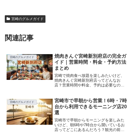
宮崎のグルメガイド
関連記事
焼肉きんぐ宮崎新別府店の完全ガ
宮崎のグルメガイド
イド｜営業時間・料金・予約方法
まとめ
宮崎で焼肉食べ放題を楽しみたいけど、
焼肉きんぐ宮崎新別府店ってどんなお
店？営業時間や料金、予約は必要なの？
と気になっていませんか？この記事で
は、焼肉きんぐ宮崎新別府店の最新営業
時間・アクセス・駐車場情報から、食べ
宮崎市で早朝から営業！6時・7時
宮崎のグルメガイド
放題コースの料金比較、予約の...
台から利用できるモーニング店20
選
宮崎市で早朝からモーニングを楽しみた
いけど、朝6時や7時台から開いているお
店ってどこにあるんだろう？観光の前に