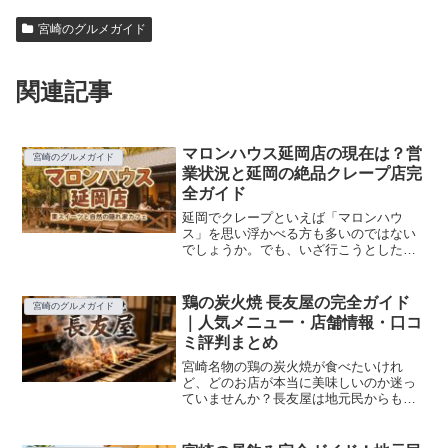
宮崎のグルメガイド
関連記事
マロンハウス延岡店の現在は？営
宮崎のグルメガイド
業状況と延岡の絶品クレープ店完
全ガイド
延岡でクレープといえば「マロンハウ
ス」を思い浮かべる方も多いのではない
でしょうか。でも、いざ行こうとしたら
「あれ、今も営業してるの？」と不安に
なったことはありませんか？この記事で
は、マロンハウス延岡店の最新営業状況
鶏の炭火焼 長友屋の完全ガイド
宮崎のグルメガイド
をしっかり確認した上で、延...
｜人気メニュー・店舗情報・口コ
ミ評判まとめ
宮崎名物の鶏の炭火焼が食べたいけれ
ど、どのお店が本当に美味しいのか迷っ
ていませんか？長友屋は地元民からも観
光客からも絶大な支持を受ける炭火焼の
名店です。看板メニューの「もも焼き」
は一度食べたら忘れられない絶品の味わ