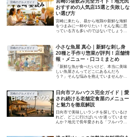
宮崎の昼飲み完全ガイド！地元民
宮崎のグルメガイド
いで、多くのリピーターを生...
おすすめの人気店15選と失敗しな
い選び方
宮崎に来たら、昼から地鶏や新鮮な海鮮
をつまみに一杯やりたい！そんな風に思
っている方も多いのではないでしょう
か？でも、「昼飲みできる店ってど
こ？」「観光客でも入りやすいお店
は？」「コスパ良く楽しめる店が知りた
小さな魚屋 真心｜新鮮な刺し身
宮崎のグルメガイド
い！」など、初めての土地での昼飲み...
20種と手作り惣菜が評判！店舗情
報・メニュー・口コミまとめ
「新鮮な魚が食べたいけど、本当に美味
しい魚屋さんってどこにあるんだろ
う？」そんな悩みを抱えていませんか？
小さな魚屋 真心は、毎日仕入れる鮮度抜
群の刺し身と、心を込めた手作り惣菜で
地域の人々から絶大な支持を集める人気
日向市フルハウス完全ガイド｜愛
宮崎のグルメガイド
店です。この記事では、真心...
され続ける老舗定食屋のメニュー
と魅力を徹底解説
日向市で美味しいランチを探しているけ
れど、どこに行けばいいか迷っていませ
んか？地元で長年愛される「フルハウ
ス」は、ボリューム満点の定食メニュー
が豊富で、価格もリーズナブル。でも、
初めて行く方は「場所はどこ？」「どの