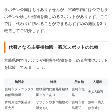
サボテン公園はもうありませんが、宮崎県内には今でもサ
ボテンや珍しい植物を楽しめるスポットがあります。ここ
では、代わりに訪れることができるおすすめの施設を3つ
厳選してご紹介します。
代替となる主要植物園・観光スポットの比較
宮崎県内でサボテンや亜熱帯植物を楽しめる主要スポット
を比較してみましょう。
施設名
特徴
所在地
入場料
宮崎市フェニックス
動物園内に亜熱帯植物
宮崎市塩
大人840円
自然動物園
園エリアあり
路
青島周辺の園芸店・
サボテンや多肉植物の
宮崎市青
無料（購入
直売所
販売あり
島周辺
は別途）