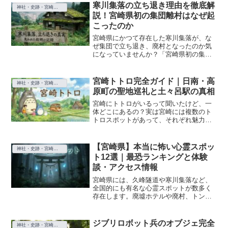
寒川集落の立ち退き理由を徹底解
神社・史跡・宮崎の文化スポット
説！宮崎県初の集団離村はなぜ起
こったのか
宮崎県にかつて存在した寒川集落が、な
ぜ集団で立ち退き、廃村となったのか気
になっていませんか？「宮崎県初の集団
離村」と言われるこの出来事には、単純
な過疎化だけでは説明できない、複雑で
深刻な理由が絡み合っています。この記
宮崎トトロ完全ガイド｜日南・高
神社・史跡・宮崎の文化スポット
事では、寒川集落の立ち退...
原町の聖地巡礼と土々呂駅の真相
宮崎にトトロがいるって聞いたけど、一
体どこにあるの？実は宮崎には複数のト
トロスポットがあって、それぞれ魅力が
全く違うんです。日南市の絶景フォトス
ポット「富土のトトロ」、クオリティの
高さで話題の高原町の巨大オブジェ、そ
【宮崎県】本当に怖い心霊スポッ
神社・史跡・宮崎の文化スポット
して「土々呂」という地名...
ト12選｜最恐ランキングと体験
談・アクセス情報
宮崎県には、久峰隧道や寒川集落など、
全国的にも有名な心霊スポットが数多く
存在します。廃墟ホテルや廃村、トンネ
ルなど、興味はあるけど実際に行っても
大丈夫なのか不安に感じていませんか？
この記事では、宮崎県内の心霊スポット
ジブリロボット兵のオブジェ完全
神社・史跡・宮崎の文化スポット