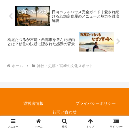
まで、参拝前に知っておき...
日向市フルハウス完全ガイド｜愛され続
ける老舗定食屋のメニューと魅力を徹底
解説
松尾たつるが宮崎・西都市を選んだ理由
とは？移住の決断に隠された感動の背景
ホーム
神社・史跡・宮崎の文化スポット
運営者情報
プライバシーポリシー
お問い合わせ
© 2025 宮崎の里.
メニュー
ホーム
検索
トップ
サイドバー