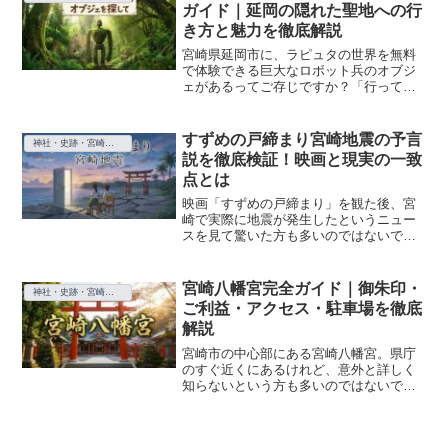
を恐怖度別にランキング形...
ガイド｜延岡の隠れた聖地への行
き方と魅力を徹底解説
宮崎県延岡市に、ラピュタの世界を無料
で体験できる巨大なロボット兵のオブジ
ェがあるってご存じですか？「行ってみ
たいけど場所がわかりにくそう」「駐車
場はあるの？」「他にどんな楽しみ方が
あるの？」そんな疑問をお持ちの方も多
すずめの戸締まり宮崎地震の予言
神社・史跡・宮崎の文化スポット
いはずです。この記事では...
説を徹底検証！映画と現実の一致
点とは
映画「すずめの戸締まり」を観た後、宮
崎で実際に地震が発生したというニュー
スを見て驚いた方も多いのではないでし
ょうか？映画の中で描かれた宮崎の地震
シーンと、現実の地震があまりにも一致
していたため、「予言だったのでは？」
宮崎八幡宮完全ガイド｜御朱印・
神社・史跡・宮崎の文化スポット
という声がSNSを中心に...
ご利益・アクセス・駐車場を徹底
解説
宮崎市の中心部にある宮崎八幡宮。県庁
のすぐ近くにあるけれど、意外と詳しく
知らないという方も多いのではないでし
ょうか？この記事では、千年以上の歴史
を持つ宮崎八幡宮の由緒やご利益、アク
セス方法、駐車場情報、御朱印や授与品