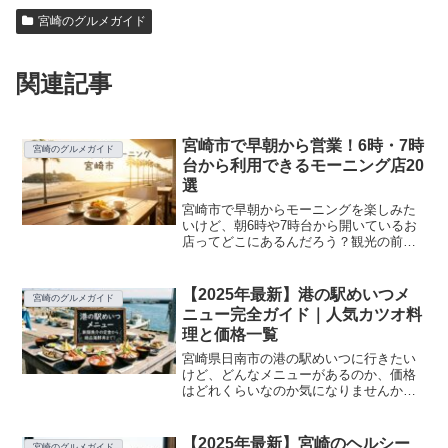
宮崎のグルメガイド
関連記事
宮崎市で早朝から営業！6時・7時
宮崎のグルメガイド
台から利用できるモーニング店20
選
宮崎市で早朝からモーニングを楽しみた
いけど、朝6時や7時台から開いているお
店ってどこにあるんだろう？観光の前に
朝食を済ませたい、ビジネスで早朝に到
着したから朝ごはんを食べたい、そんな
風に思ったことはありませんか？この記
【2025年最新】港の駅めいつメ
宮崎のグルメガイド
事では、宮崎市内で早朝...
ニュー完全ガイド｜人気カツオ料
理と価格一覧
宮崎県日南市の港の駅めいつに行きたい
けど、どんなメニューがあるのか、価格
はどれくらいなのか気になりませんか？
新鮮なカツオ料理や海鮮丼が人気と聞い
ても、具体的にどれを注文すればいいの
か迷ってしまいますよね。この記事で
【2025年最新】宮崎のヘルシー
宮崎のグルメガイド