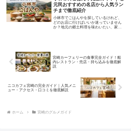
なるポイントは多いですよ...
元民おすすめの名店から人気ラン
チまで徹底紹介
小林市でごはんやを探しているけれど、
どのお店に行けばいいか迷っていません
か？地元の郷土料理を味わいたい、家族
でゆっくり食事したい、接待に使える上
質なお店を知りたい…そんな悩みをお持
ちの方も多いはずです。この記事では、
小林市で本当に美味しいご...
宮崎カーフェリーの食事完全ガイド！船
内レストラン・売店・持ち込みを徹底解
説
ニコカフェ宮崎の完全ガイド｜人気メニ
ュー・アクセス・口コミを徹底解説
ホーム
宮崎のグルメガイド