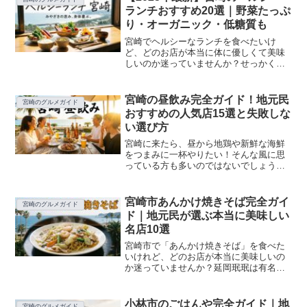
は、港の駅めいつの全メニュ...
ランチおすすめ20選｜野菜たっぷ
り・オーガニック・低糖質も
宮崎でヘルシーなランチを食べたいけ
ど、どのお店が本当に体に優しくて美味
しいのか迷っていませんか？せっかくの
ランチタイム、野菜たっぷりで栄養バラ
ンスが良くて、しかも見た目もおしゃれ
なお店を選びたいですよね。この記事で
宮崎の昼飲み完全ガイド！地元民
宮崎のグルメガイド
は、宮崎市内と青島周辺のヘ...
おすすめの人気店15選と失敗しな
い選び方
宮崎に来たら、昼から地鶏や新鮮な海鮮
をつまみに一杯やりたい！そんな風に思
っている方も多いのではないでしょう
か？でも、「昼飲みできる店ってど
こ？」「観光客でも入りやすいお店
は？」「コスパ良く楽しめる店が知りた
宮崎市あんかけ焼きそば完全ガイ
宮崎のグルメガイド
い！」など、初めての土地での昼飲み...
ド｜地元民が選ぶ本当に美味しい
名店10選
宮崎市で「あんかけ焼きそば」を食べた
いけれど、どのお店が本当に美味しいの
か迷っていませんか？延岡珉珉は有名だ
けど他にも名店はあるのか、揚げ麺と茹
で麺どちらが好みか、ランチやテイクア
ウトに対応しているお店はどこか…気に
小林市のごはんや完全ガイド｜地
宮崎のグルメガイド