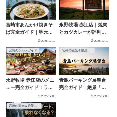
宮崎市あんかけ焼きそ
永野牧場 赤江店｜焼肉
ば完全ガイド｜地元民
とカツカレーが評判！
が選ぶ本当に美味しい
メニューや営業時間、
2025.12.10
2025.12.10
名店10選
アクセスを完全ガイド
宮崎のグルメガイド
宮崎の観光＆絶景スポット
永野牧場 赤江店のメニ
青島パーキング展望台
ュー完全ガイド！ラン
完全ガイド｜絶景「と
チから焼肉まで全メニ
るぱ」の魅力とアクセ
2025.12.09
2025.12.09
ュー紹介
ス方法
宮崎の観光＆絶景スポット