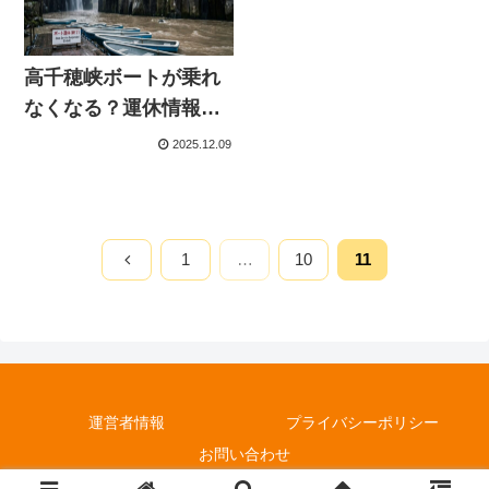
高千穂峡ボートが乗れ
なくなる？運休情報と
確実に乗るための完全
2025.12.09
攻略ガイド
1
…
10
11
前へ
運営者情報
プライバシーポリシー
お問い合わせ