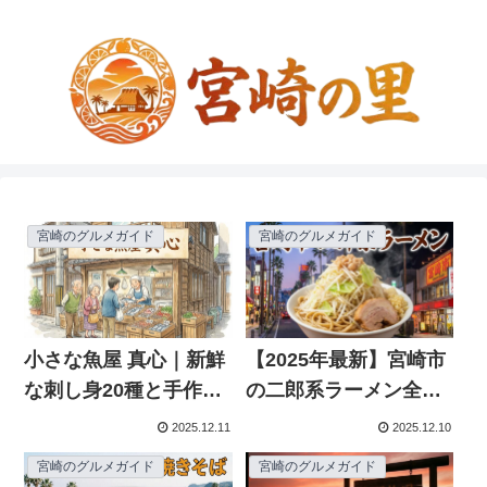
宮崎のグルメガイド
宮崎のグルメガイド
小さな魚屋 真心｜新鮮
【2025年最新】宮崎市
な刺し身20種と手作り
の二郎系ラーメン全店
惣菜が評判！店舗情
ガイド｜完全比較マッ
2025.12.11
2025.12.10
報・メニュー・口コミ
プ付き
宮崎のグルメガイド
宮崎のグルメガイド
まとめ