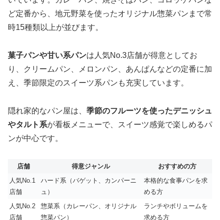
ど定番から、地元野菜を使ったオリジナル惣菜パンまで常
時15種類以上が並びます。
菓子パンや甘い系パン
は人気No.3店舗が得意としてお
り、クリームパン、メロンパン、あんぱんなどの定番に加
え、季節限定のスイーツ系パンも充実しています。
隠れ家的なパン屋は、
季節のフルーツを使ったデニッシュ
やタルト系
が看板メニューで、スイーツ感覚で楽しめるパ
ンが中心です。
店舗
得意ジャンル
おすすめの方
人気No.1
ハード系（バゲット、カンパーニ
本格的な食事パンを求
店舗
ュ）
める方
人気No.2
惣菜系（カレーパン、オリジナル
ランチやボリュームを
店舗
惣菜パン）
求める方