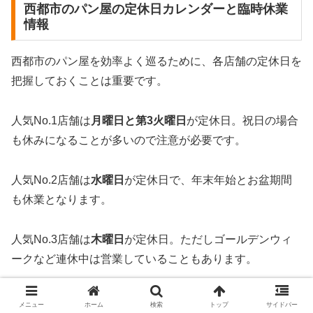
西都市のパン屋の定休日カレンダーと臨時休業
情報
西都市のパン屋を効率よく巡るために、各店舗の定休日を
把握しておくことは重要です。
人気No.1店舗は
月曜日と第3火曜日
が定休日。祝日の場合
も休みになることが多いので注意が必要です。
人気No.2店舗は
水曜日
が定休日で、年末年始とお盆期間
も休業となります。
人気No.3店舗は
木曜日
が定休日。ただしゴールデンウィ
ークなど連休中は営業していることもあります。
隠れ家的パン屋は
日・月・火・水曜日が休み
で、営業は
メニュー
ホーム
検索
トップ
サイドバー