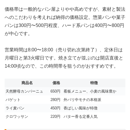
価格帯は一般的なパン屋よりやや高めですが、素材と製法
へのこだわりを考えれば納得の価格設定。惣菜パンや菓子
パンは300円〜500円程度、ハード系パンは400円〜800円
が中心です。
営業時間は8:00〜18:00（売り切れ次第終了）、定休日は
月曜日と第3火曜日です。焼き立てが並ぶのは開店直後と
14:00頃なので、この時間帯を狙うのがおすすめです。
商品名
価格
特徴
天然酵母カンパーニュ
650円
看板メニュー、小麦の風味豊か
バゲット
280円
外パリ中モチの本格派
ライ麦パン
450円
香ばしい風味が特徴
クロワッサン
220円
バター香る定番人気