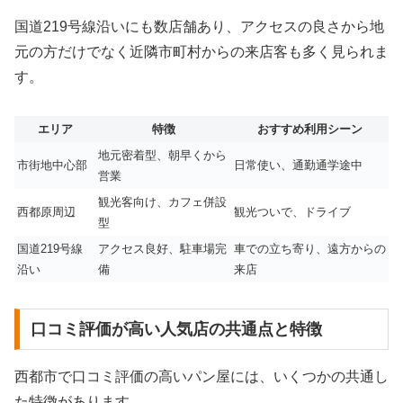
国道219号線沿いにも数店舗あり、アクセスの良さから地
元の方だけでなく近隣市町村からの来店客も多く見られま
す。
エリア
特徴
おすすめ利用シーン
地元密着型、朝早くから
市街地中心部
日常使い、通勤通学途中
営業
観光客向け、カフェ併設
西都原周辺
観光ついで、ドライブ
型
国道219号線
アクセス良好、駐車場完
車での立ち寄り、遠方からの
沿い
備
来店
口コミ評価が高い人気店の共通点と特徴
西都市で口コミ評価の高いパン屋には、いくつかの共通し
た特徴があります。