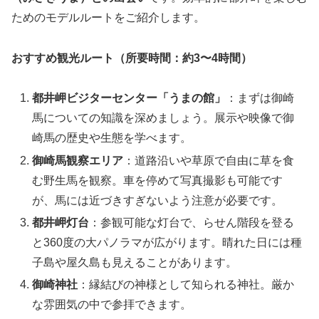
ためのモデルルートをご紹介します。
おすすめ観光ルート（所要時間：約3〜4時間）
都井岬ビジターセンター「うまの館」
：まずは御崎
馬についての知識を深めましょう。展示や映像で御
崎馬の歴史や生態を学べます。
御崎馬観察エリア
：道路沿いや草原で自由に草を食
む野生馬を観察。車を停めて写真撮影も可能です
が、馬には近づきすぎないよう注意が必要です。
都井岬灯台
：参観可能な灯台で、らせん階段を登る
と360度の大パノラマが広がります。晴れた日には種
子島や屋久島も見えることがあります。
御崎神社
：縁結びの神様として知られる神社。厳か
な雰囲気の中で参拝できます。