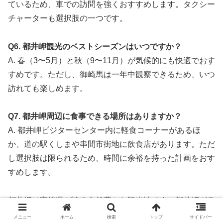
ているため、車での訪問を強くおすすめします。タクシー
チャーターも選択肢の一つです。
Q6. 都井岬観光のベストシーズンはいつですか？
A. 春（3〜5月）と秋（9〜11月）が気候的にも快適でおす
すめです。ただし、御崎馬は一年中観察できるため、いつ
訪れても楽しめます。
Q7. 都井岬周辺に食事できる場所はありますか？
A. 都井岬ビジターセンター内に軽食コーナーがあるほ
か、道の駅くしまや串間市街地に飲食店があります。ただ
し選択肢は限られるため、時間に余裕を持った計画をおす
すめします。
都井岬は宮崎県が誇る自然豊かな観光地です。都井岬グラ
ンドホテルは残念ながら閉館してしまいましたが、野生の
メニュー
ホーム
検索
トップ
サイドバー