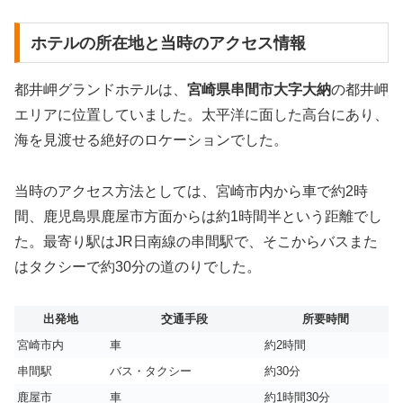
ホテルの所在地と当時のアクセス情報
都井岬グランドホテルは、
宮崎県串間市大字大納
の都井岬
エリアに位置していました。太平洋に面した高台にあり、
海を見渡せる絶好のロケーションでした。
当時のアクセス方法としては、宮崎市内から車で約2時
間、鹿児島県鹿屋市方面からは約1時間半という距離でし
た。最寄り駅はJR日南線の串間駅で、そこからバスまた
はタクシーで約30分の道のりでした。
出発地
交通手段
所要時間
宮崎市内
車
約2時間
串間駅
バス・タクシー
約30分
鹿屋市
車
約1時間30分