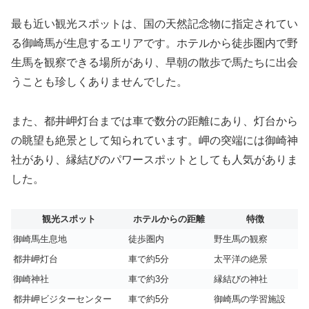
最も近い観光スポットは、国の天然記念物に指定されてい
る御崎馬が生息するエリアです。ホテルから徒歩圏内で野
生馬を観察できる場所があり、早朝の散歩で馬たちに出会
うことも珍しくありませんでした。
また、都井岬灯台までは車で数分の距離にあり、灯台から
の眺望も絶景として知られています。岬の突端には御崎神
社があり、縁結びのパワースポットとしても人気がありま
した。
観光スポット
ホテルからの距離
特徴
御崎馬生息地
徒歩圏内
野生馬の観察
都井岬灯台
車で約5分
太平洋の絶景
御崎神社
車で約3分
縁結びの神社
都井岬ビジターセンター
車で約5分
御崎馬の学習施設